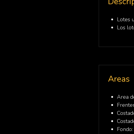
Descri
Lotes u
Los lot
Areas
Area d
Frente
Costad
Costad
Fondo: