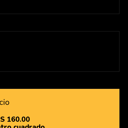
cación de los terrenos
cio
S 160.00
tro cuadrado