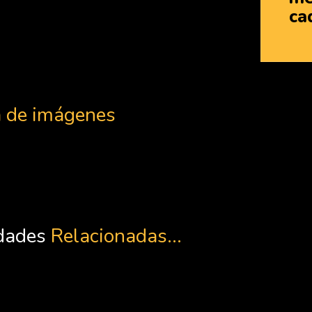
ca
a de imágenes
dades
Relacionadas...