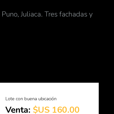
Puno, Juliaca. Tres fachadas y
Lote con buena ubicación
Venta:
$US 160.00