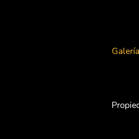
Galerí
Propie