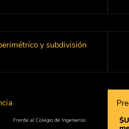
perimétrico y subdivisión
Ubi
ncia
Pre
$U
Frente al Colegio de Ingenieros
me