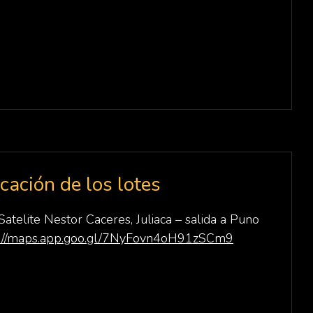
.
cación de los lotes
Satelite Nestor Caceres, Juliaca – salida a Puno
s://maps.app.goo.gl/7NyFovn4oH91zSCm9